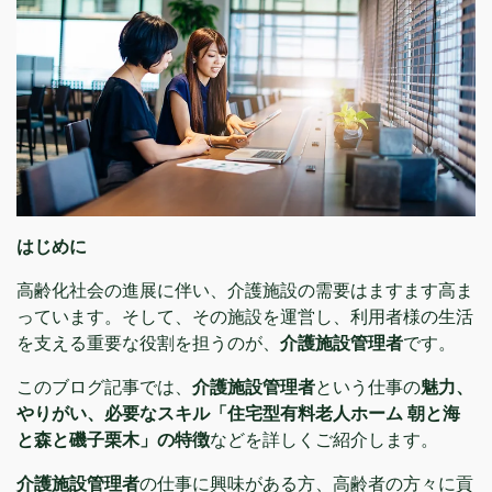
はじめに
高齢化社会の進展に伴い、介護施設の需要はますます高ま
っています。そして、その施設を運営し、利用者様の生活
を支える重要な役割を担うのが、
介護施設管理者
です。
このブログ記事では、
介護施設管理者
という仕事の
魅力、
やりがい、必要なスキル「住宅型有料老人ホーム 朝と海
と森と磯子栗木」の特徴
などを詳しくご紹介します。
介護施設管理者
の仕事に興味がある方、高齢者の方々に貢