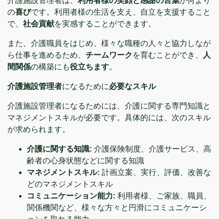
介護施設管理者は、
利用者様の笑顔と感謝の言葉
が何より
の
喜び
です。利用者様の生活を支え、自立を支援すること
で、
社会貢献
を実感することができます。
また、介護職員をはじめ、様々な職種の人々と協力しなが
ら仕事を進めるため、
チームワーク
を育むことができ、
人
間関係
の構築にも
役立ちます
。
介護施設管理者
になるために
必要なスキル
介護施設管理者になるためには、介護に関する専門知識と
マネジメントスキルが必要です。具体的には、次のスキル
が求められます。
介護に関する知識:
介護保険制度、介護サービス、高
齢者の心身状態などに関する知識
マネジメントスキル:
計画立案、実行、評価、改善な
どのマネジメントスキル
コミュニケーション能力:
利用者様、ご家族、職員、
関係機関など、様々な方々と円滑にコミュニケーシ